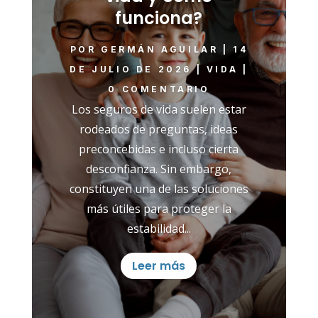
funciona?
POR
GERMÁN AGUILAR
|
14
DE JULIO DE 2026
|
VIDA
|
0 COMENTARIO
Los seguros de vida suelen estar
rodeados de preguntas, ideas
preconcebidas e incluso cierta
desconfianza. Sin embargo,
constituyen una de las soluciones
más útiles para proteger la
estabilidad...
Leer más