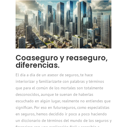
Coaseguro y reaseguro,
diferencias.
El día a día de un asesor de seguros, te hace
interiorizar y familiarizarte con palabras y términos
que para el común de los mortales son totalmente
desconocidos, aunque te suenan de haberlas
escuchado en algún lugar, realmente no entiendes que
significan. Por eso en futurseguros, como especialistas
en seguros, hemos decidido ir poco a poco haciendo
un diccionario de términos del mundo de los seguros y
financiero con una explicación fácil y accesible a